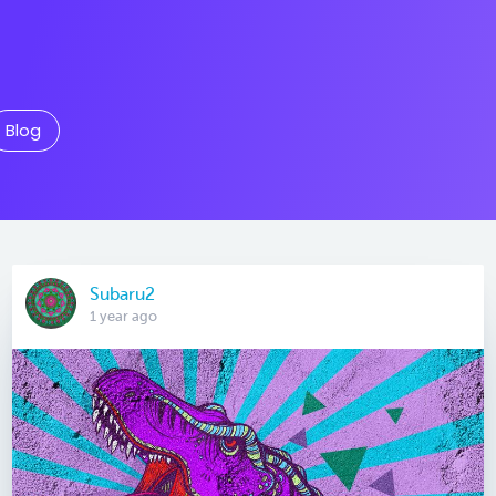
Blog
Subaru2
1 year ago