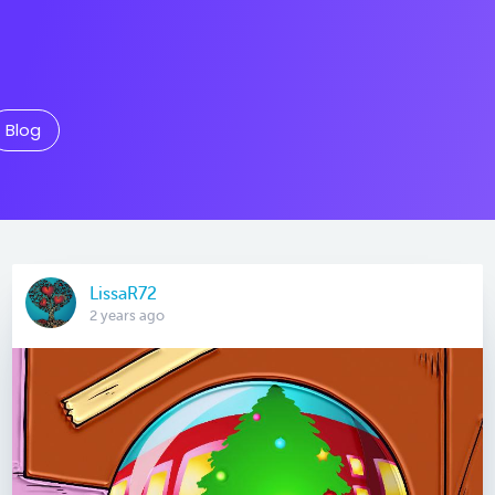
Blog
LissaR72
2 years ago