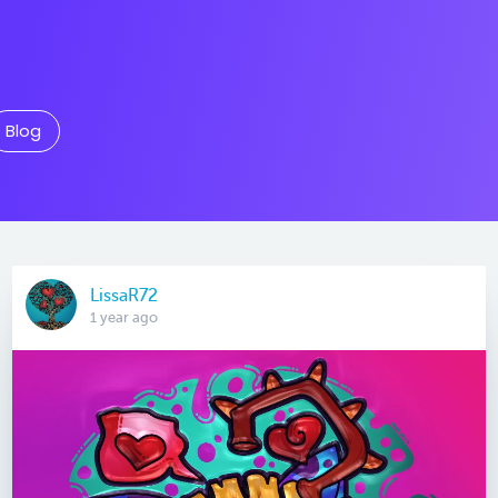
Blog
LissaR72
1 year ago