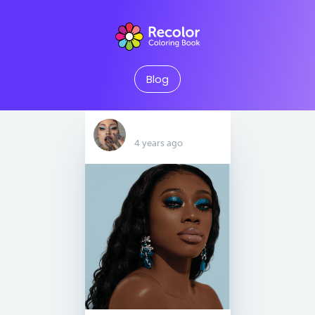
Blog
‏‏‎ ‎
4 years ago