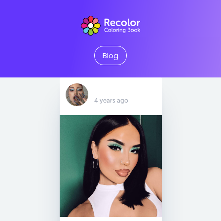
Blog
‏‏‎ ‎
4 years ago