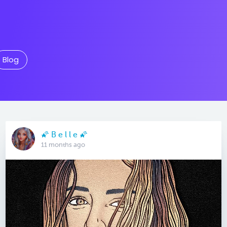
Blog
🌠 B e l l e 🌠
11 months ago