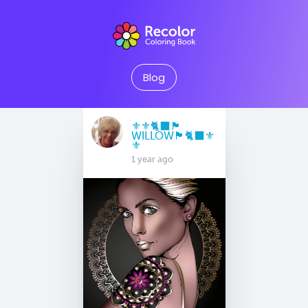
Blog
⚜️⚜️🐈‍⬛🏴󠁧󠁢󠁳󠁣󠁴󠁿
WILLOW🏴󠁧󠁢󠁳󠁣󠁴󠁿🐈‍⬛⚜️
⚜️
1 year ago