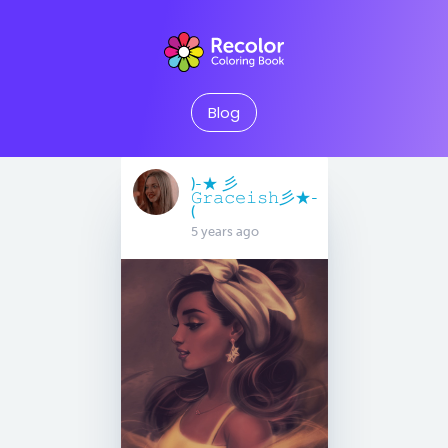
Blog
)-★ 彡
𝙶𝚛𝚊𝚌𝚎𝚒𝚜𝚑彡★-
(
5 years ago