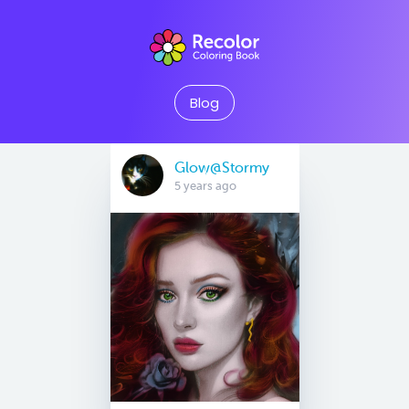
Blog
Glow@Stormy
5 years ago