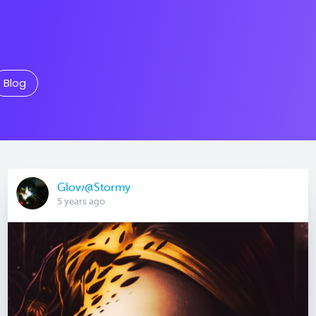
Blog
Glow@Stormy
5 years ago